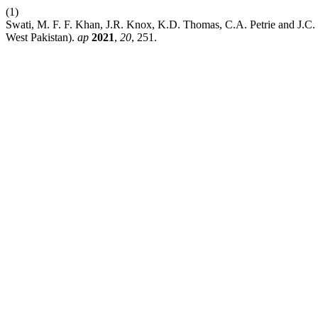
(1)
Swati, M. F. F. Khan, J.R. Knox, K.D. Thomas, C.A. Petrie and J.C. 
West Pakistan).
ap
2021
,
20
, 251.