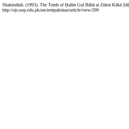
Shakirullah. (1993). The Tomb of Ḥalīm Gul Bābā at Ziārat Kākā Ṣā
http://ojs.uop.edu.pk/ancientpakistan/article/view/299