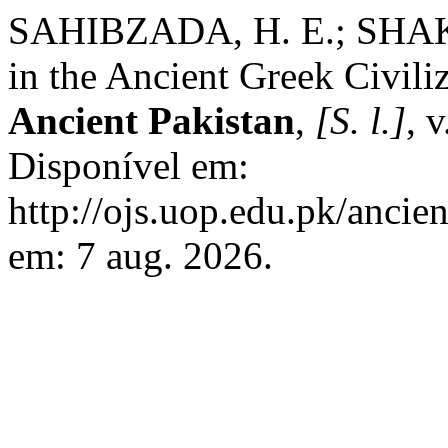
SAHIBZADA, H. E.; SHAK
in the Ancient Greek Civili
Ancient Pakistan
,
[S. l.]
, 
Disponível em:
http://ojs.uop.edu.pk/ancie
em: 7 aug. 2026.