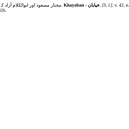
RIZWANA IRM; DR FARHANA QAZI. مختار مسعود اور ابوالکلام آزاد کے اسلوب کا تقابلی مطالعہ.
Khayaban - خیابان
,
[S. l.]
, v. 42, 
026.