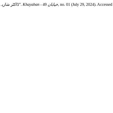
سعدیہ رفیق, and ڈاکٹر شازیہ عنبرین. “ڈاکٹر مہر عبدالحق بحیثیت مترجم قرآن”.
Khayaban - خیابان
49, no. 01 (July 29, 2024). Accesse