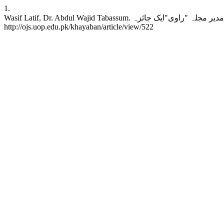
1.
Wasif Latif, Dr. Abdul Wajid Tabassum. پطرس بخاری بحیثیت مدیر مجلہ "راوی"ایک جائزہ. khayaban [Internet]. 2021Dec.24 [cited 2026Aug.9];42(01):167-83. Available from:
http://ojs.uop.edu.pk/khayaban/article/view/522