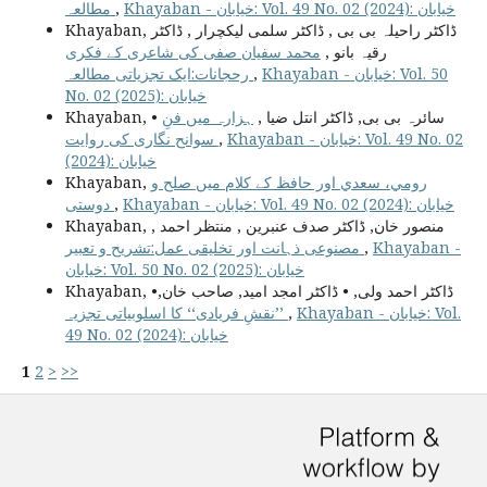
مطالعہ
,
Khayaban - خیابان: Vol. 49 No. 02 (2024): خیابان
Khayaban, ڈاکٹر راحیلہ بی بی , ڈاکٹر سلمی لیکچرار , ڈاکٹر
رقیہ بانو ,
محمد سفیان صفی کی شاعری کے فکری
رحجانات:ایک تجزیاتی مطالعہ
,
Khayaban - خیابان: Vol. 50
No. 02 (2025): خیابان
Khayaban, • سائرہ بی بی, ڈاکٹر انتل ضیا ,
ہزارہ میں فنِ
سوانح نگاری کی روایت
,
Khayaban - خیابان: Vol. 49 No. 02
(2024): خیابان
Khayaban,
رومي،‌ سعدي اور حافظ کے کلام میں صلح و
دوستی
,
Khayaban - خیابان: Vol. 49 No. 02 (2024): خیابان
Khayaban, منصور خان, ڈاکٹر صدف عنبرین , منتظر احمد ,
مصنوعی ذہانت اور تخلیقی عمل:تشریح و تعبیر
,
Khayaban -
خیابان: Vol. 50 No. 02 (2025): خیابان
Khayaban, •ڈاکٹر احمد ولی, • ڈاکٹر امجد امید, صاحب خان,
’’نقشِ فریادی‘‘ کا اسلوبیاتی تجزیہ
,
Khayaban - خیابان: Vol.
49 No. 02 (2024): خیابان
1
2
>
>>