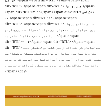
اجرا مئ </span><span dir="RTL">۱۹۵۸</span><span
dir="RTL"> </span><span dir="RTL">میں ہوا تھا۔ </span>
<span dir="RTL">۲۰۱۹</span><span dir="RTL">ء تک اس
کے </span><span dir="RTL">۴۰</span><span
dir="RTL"> </span><span dir="RTL">شمارے شائع ہو چکے
ہیں۔ خیابان اپنے معیار اور مواد کے حوالے سے پوری اردو
دنیا میں منفرد مقام کا حامل ہے </span><span
dir="RTL">۲۰۰۶</span><span dir="RTL"> </span><span
dir="RTL">سے خیابان کو نئے انداز میں ششماہی تحقیقی مجلہ
بنا دیا گیا ہے۔ خیابان ہائر ایجوکیشن کمیشن پاکستان سے
منظور شدہ ہے اور آئی۔ سی۔ آئی انڈکسٹ ہے۔ اس میں شائع ہونے
والے تمام مقالات مشاورتی بورڈ سے منظور کروائے جاتے ہیں۔
</span><br />