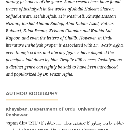
among prisoners of the genre. Some researchers have found
traces of Inshaiyah in the works of Abdul Haleem Sharar,
Sajjad Ansari, Mehdi Afadi, Mir Nasir Ali, Khwaja Hassan
Nizami, Rashid Ahmad Siddiqi, Abul Kalam Azad, Patras
Bukhari, Falak Feema, Krishan Chandar and Kanhia Lal
Kapoor, and even the letters of Ghalib. However, in Urdu
literature Inshaiyah proper is associated with Dr. Wazir Agha,
even though critics and literary figures have disputed the
principles laid down by him. Despite differences, Inshaiyah as
a distinct genre can rightly be said to have been introduced
and popularized by Dr. Wazir Agha.
AUTHOR BIOGRAPHY
Khayaban,
Department of Urdu, University of
Peshawar
<span dir="RTL">خیابان جامعہ پشاور کا تحقیقی مجلہ ہے۔خیابان کا