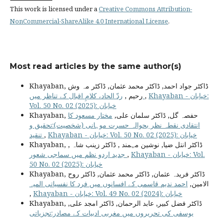
This work is licensed under a
Creative Commons Attribution-
NonCommercial-ShareAlike 4.0 International License
.
Most read articles by the same author(s)
Khayaban, ڈاکٹر جواد احمد, ڈاکٹر محمد عثمان, ڈاکٹر مہ وش
رحیم ,
ردّ الحاد، کلامِ اقبال کے تناظر میں
,
Khayaban - خیابان:
Vol. 50 No. 02 (2025): خیابان
Khayaban, حفصہ گل, ڈاکٹر سلمان علی,
مختار مسعود کا
انتقادی نقطہ نظر بحوالہ حسرت موہانی (شخصیت):تحقیق و
تنقید
,
Khayaban - خیابان: Vol. 50 No. 02 (2025): خیابان
Khayaban, ڈاکٹر انتل ضیا, نوشین مہمند , ڈاکٹر زینب شاہ ,
جدید اردو نظم میں سماجی شعور
,
Khayaban - خیابان: Vol.
50 No. 02 (2025): خیابان
Khayaban, ڈاکٹر فریدہ عثمان, ڈاکٹر محمد عثمان, ڈاکٹر روح
الامین,
احمد ندیم قاسمی کے افسانوں میں فرد کا نفسیاتی المیہ
,
Khayaban - خیابان: Vol. 49 No. 02 (2024): خیابان
Khayaban, ڈاکٹر فضل کبیر, عابد الرحمان, ڈاکٹر امجد علی,
یوسفی کی تحریروں میں مغربی ادبیات کے مصادر:تجزیاتی