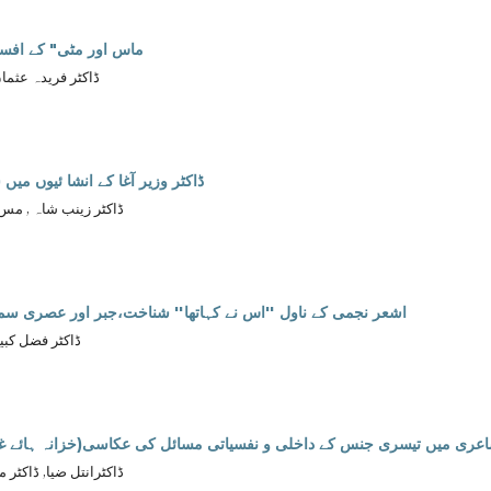
"ماس اور مٹی" کے افسا
ڈاکٹر فریدہ عثمان 
ڈاکٹر وزیر آغا کے انشا ئیوں می
ڈاکٹر زینب شاہ , مس 
اشعر نجمی کے ناول ''اس نے کہاتھا'' شناخت،جبر اور عصری سما
ڈاکٹر فضل کبی
اعری میں تیسری جنس کے داخلی و نفسیاتی مسائل کی عکاسی(خزانہ ہائے غم 
ڈاکٹرانتل ضیا, ڈاکٹر