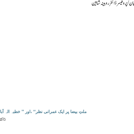
’’ملتِ بیضا پر ایک عمرانی نظر‘‘ ،اور ’’ خطبہ الہ آ
ڈاکٹ