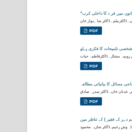
نوں میں فر د کا داخلی کرب
, ڈاکٹرنیلم , ڈاکٹر شا ہنواز خان
PDF
ں شخصی تلمیحات کا فکری پہلو
روبینہ مشال , ڈاکٹرفاطمہ حیات
PDF
جی مسائل کا بیانیاتی مطالعہ
ر, عدنان خان , ڈاکٹر سدرہ صادق
PDF
دہر کے فقیر ) کے تناظر میں
 ماہ وش رحیم, ڈاکٹر شازیہ محمود