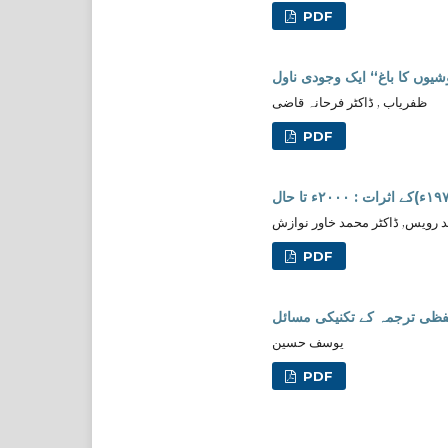
PDF
یوں کا باغ“ ایک وجودی ناول
ظفریاب , ڈاکٹر فرحانہ قاضی
PDF
 رویس, ڈاکٹر محمد خاور نوازش
PDF
لفظی ترجمہ کے تکنیکی مسائل
یوسف حسین
PDF