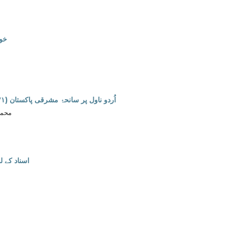
خوش
اُردو ناول پر سانحۂ مشرقی پاکستان (۱۹۷۱ء)کے اثرات : ۲۰۰۰ء تا حال
محمد
اسناد کے 